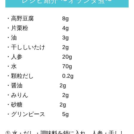
レシピ紹介 〜オランダ煮〜
・高野豆腐 8g
・片栗粉 4g
・油 3g
・干ししいたけ 2g
・人参 20g
・水 70g
・顆粒だし 0.2g
・醤油 2g
・みりん 2g
・砂糖 2g
・グリンピース 5g
① 水・だし・調味料を鍋に入れ、人参・干しし